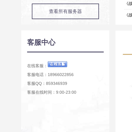
06-0
《战
查看所有服务器
05-2
《战
05-1
《
05-0
《战
客服中心
04-2
《战
04-1
在线客服：
客服电话：18966022856
客服QQ：859346939
客服在线时间：9:00-23:00