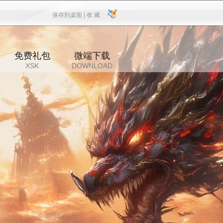
保存到桌面 |
收 藏
保存到桌面
|
收 藏
免费礼包
微端下载
XSK
DOWNLOAD