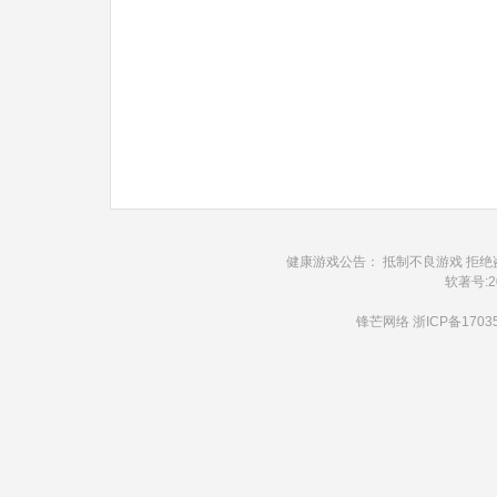
健康游戏公告： 抵制不良游戏 拒绝
软著号:20
锋芒网络
浙ICP备1703