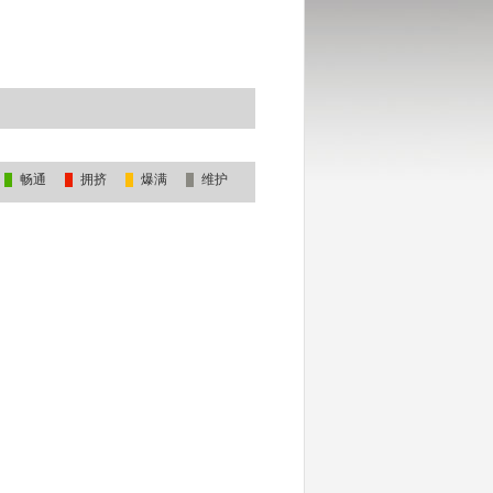
畅通
拥挤
爆满
维护